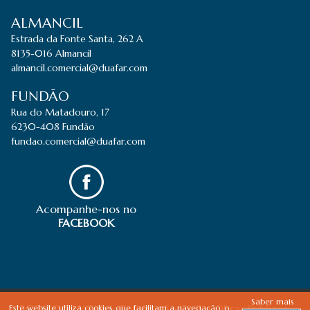
ALMANCIL
Estrada da Fonte Santa, 262 A
8135-016 Almancil
almancil.comercial@duafar.com
FUNDÃO
Rua do Matadouro, 17
6230-408 Fundão
fundao.comercial@duafar.com
Acompanhe-nos no
FACEBOOK
Saber mais
2026 © DUAFAR - Construção Civil e Obras Públicas,
Este website utiliza cookies que facilitam a navegação, o