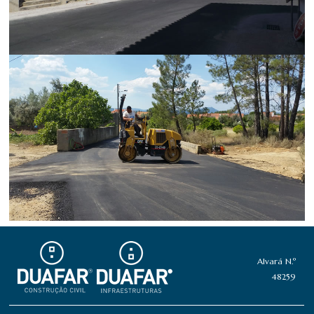
Alvará N.º
48259