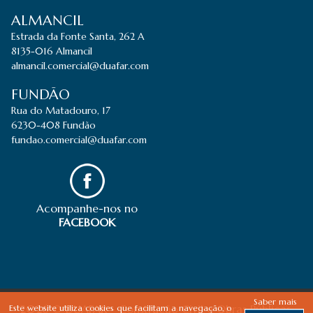
ALMANCIL
Estrada da Fonte Santa, 262 A
8135-016 Almancil
almancil.comercial@duafar.com
FUNDÃO
Rua do Matadouro, 17
6230-408 Fundão
fundao.comercial@duafar.com
Acompanhe-nos no
FACEBOOK
Saber mais
2026 © DUAFAR - Construção Civil e Obras Públicas,
Este website utiliza cookies que facilitam a navegação, o