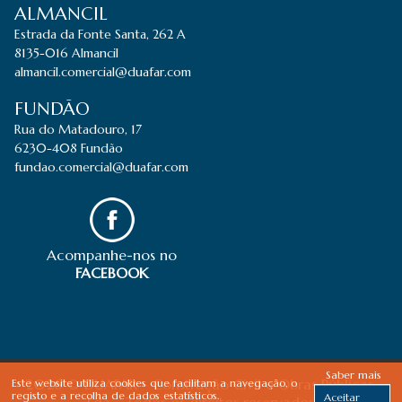
ALMANCIL
Estrada da Fonte Santa, 262 A
8135-016 Almancil
almancil.comercial@duafar.com
FUNDÃO
Rua do Matadouro, 17
6230-408 Fundão
fundao.comercial@duafar.com
Acompanhe-nos no
FACEBOOK
Saber mais
2026 © DUAFAR - Construção Civil e Obras Públicas,
Este website utiliza cookies que facilitam a navegação, o
registo e a recolha de dados estatísticos.
Aceitar
Lda - Todos os direitos reservados