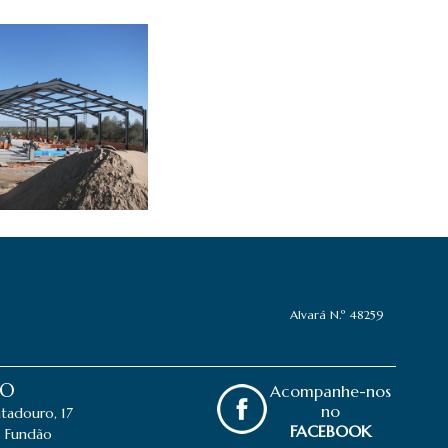
Alvará N.º 48259
ÃO
Acompanhe-nos
no
tadouro, 17
FACEBOOK
 Fundão