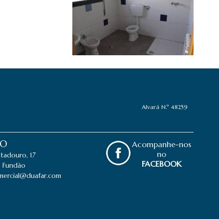
Alvará N.º 48259
ÃO
Acompanhe-nos
no
tadouro, 17
FACEBOOK
 Fundão
mercial@duafar.com